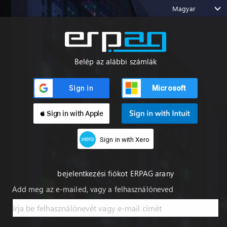
Magyar
Belép az alábbi számlák
Microsoft
 Sign in with Apple
Sign in with Xero
bejelentkezési fiókot ERPAG arany
Add meg az e-mailed, vagy a felhasználóneved